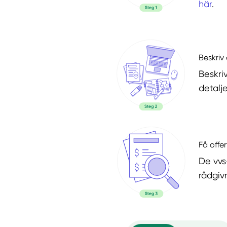
här
.
Beskriv 
Beskri
detalje
Få offer
De vvs
rådgiv