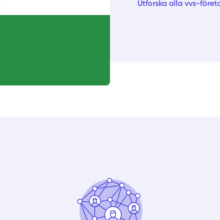
Utforska alla vvs-föret