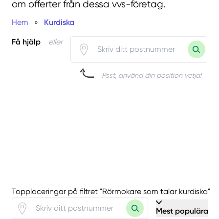
om offerter från dessa vvs-företag.
Hem
»
Kurdiska
Få hjälp
eller
Psst, använd din position vetja!
Topplaceringar på filtret "Rörmokare som talar kurdiska"
Mest populära