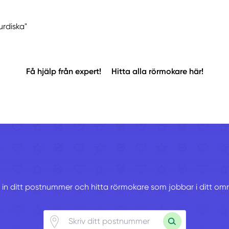
urdiska"
Få hjälp från expert!
Hitta alla rörmokare här!
v in ditt postnummer och hitta rörmokare som jobbar i ditt om