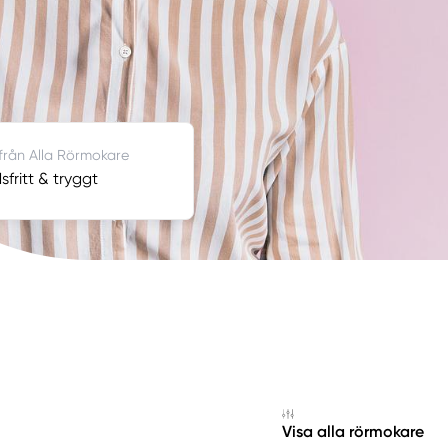
 från Alla Rörmokare
fritt & tryggt
Visa alla rörmokare