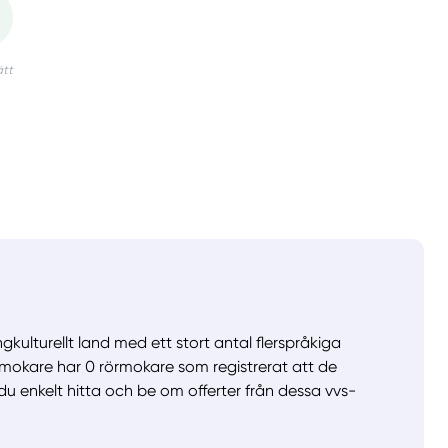
gkulturellt land med ett stort antal flerspråkiga
örmokare har 0 rörmokare som registrerat att de
 du enkelt hitta och be om offerter från dessa vvs-
llt
Få hjälp