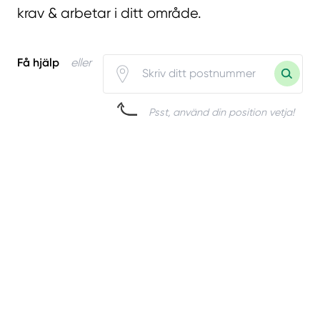
krav & arbetar i ditt område.
Få hjälp
eller
Psst, använd din position vetja!