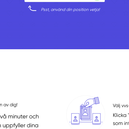
Psst, använd din position vetja!
n av dig!
Välj vv
Klicka 
två minuter och
som in
 uppfyller dina