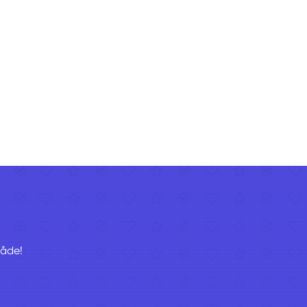
råde!