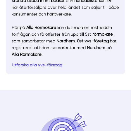
största utbud
inom
badkar
och
handdukstorkar
. De
har återförsäljare över hela landet som säljer till både
konsumenter och hantverkare.
Här på
Alla Rörmokare
kan du skapa en kostnadsfri
förfrågan och få offerter från upp till 5st
rörmokare
som samarbetar med
Nordhem
.
0st vvs-företag
har
registrerat att dom samarbetar med
Nordhem
på
Alla Rörmokare
.
Utforska alla vvs-företag