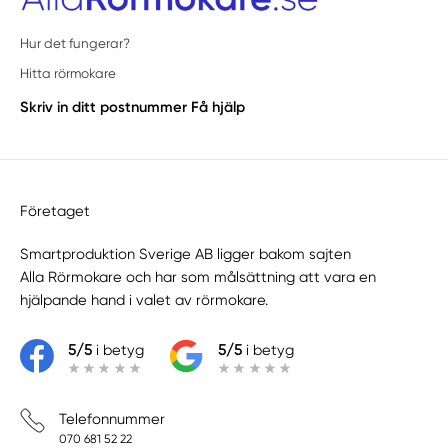
Hur det fungerar?
Hitta rörmokare
Skriv in ditt postnummer
Få hjälp
Företaget
Smartproduktion Sverige AB ligger bakom sajten
Alla Rörmokare
och har som målsättning att vara en
hjälpande hand i valet av rörmokare.
5/5
i betyg
5/5
i betyg
Telefonnummer
070 681 52 22