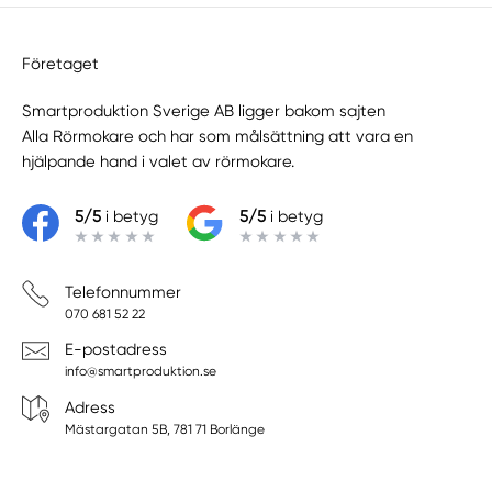
Företaget
Smartproduktion Sverige AB ligger bakom sajten
Alla Rörmokare
och har som målsättning att vara en
hjälpande hand i valet av rörmokare.
5/5
i betyg
5/5
i betyg
Telefonnummer
070 681 52 22
E-postadress
info@smartproduktion.se
Adress
Mästargatan 5B, 781 71 Borlänge