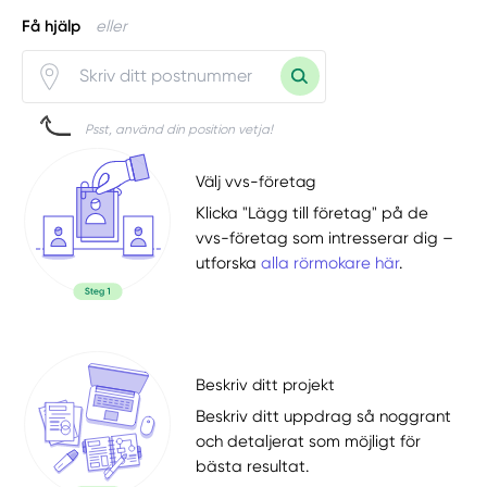
Få hjälp
eller
Psst, använd din position vetja!
Välj vvs-företag
Klicka "Lägg till företag" på de
vvs-företag som intresserar dig –
utforska
alla rörmokare här
.
Beskriv ditt projekt
Beskriv ditt uppdrag så noggrant
och detaljerat som möjligt för
bästa resultat.