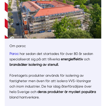
Om paroc
Paroc
har sedan det startades för över 80 år sedan
specialiserat sig på att tillverka
energieffektiv
och
Manuellt
Få hjälp
brandsäker isolering av stenull.
Välj tillvägagångssätt
Företagets produkter används för isolering av
fastigheter men även för att isolera VVS-lösningar
och inom industrier. De har idag återförsäljare över
hela Sverige och
deras produkter är mycket populära
bland hantverkare.