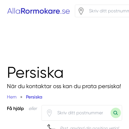
Persiska
När du kontaktar oss kan du prata persiska!
Hem
»
Persiska
Få hjälp
eller
Psst, använd din position vetja!