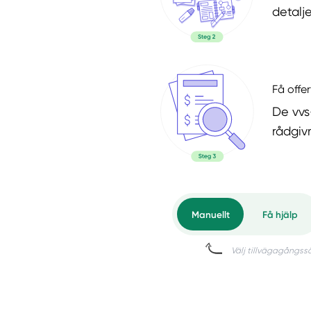
detalje
Få offer
De vvs
rådgiv