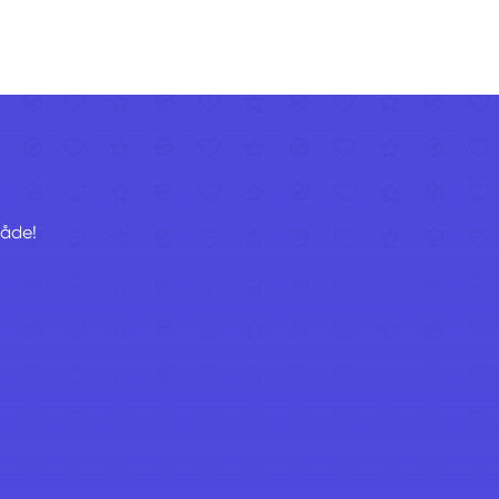
råde!