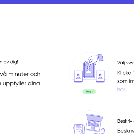
n av dig!
Välj vv
Klicka 
två minuter och
som in
 uppfyller dina
här
.
Beskriv 
Beskri