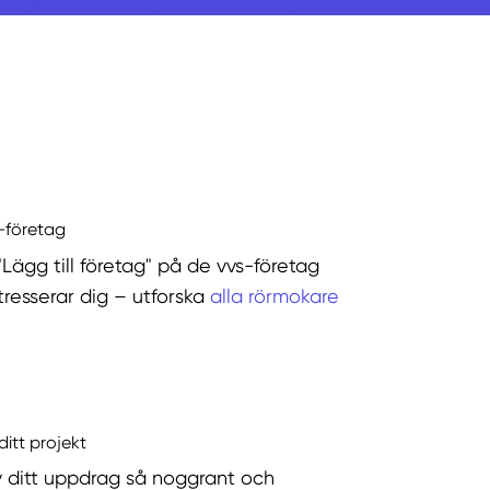
s-företag
"Lägg till företag" på de vvs-företag
tresserar dig – utforska
alla rörmokare
ditt projekt
v ditt uppdrag så noggrant och