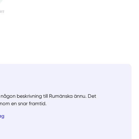
va någon beskrivning till Rumänska ännu. Det
nom en snar framtid.
ag
llt
Få hjälp
Välj tillvägagångssätt