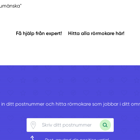
"Rumänska"
Få hjälp från expert!
Hitta alla rörmokare här!
v in ditt postnummer och hitta rörmokare som jobbar i ditt om