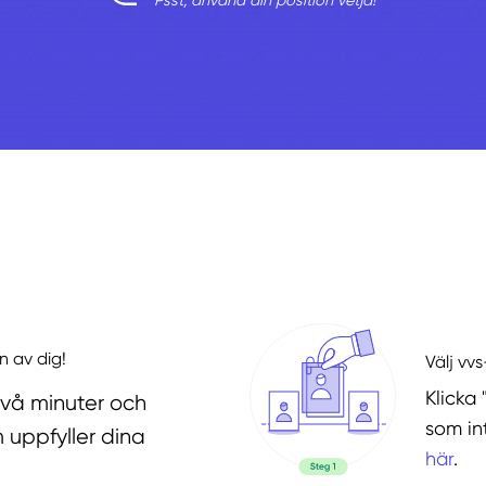
Psst, använd din position vetja!
n av dig!
Välj vv
Klicka 
två minuter och
som in
 uppfyller dina
här
.