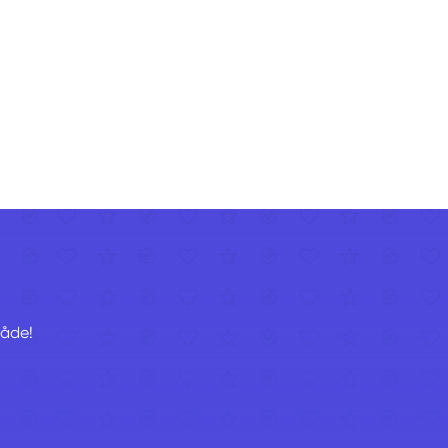
råde!