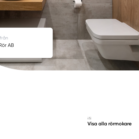
 från
Rör AB
Visa alla rörmokare