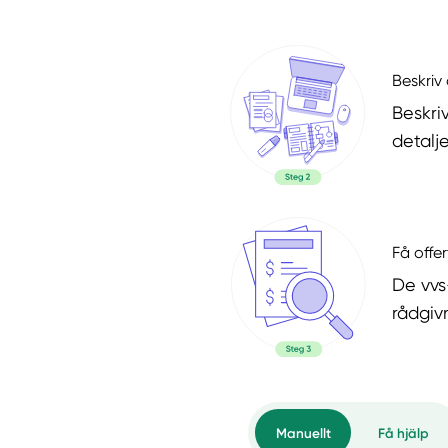
Beskriv 
Beskri
detalje
Få offer
De vvs
rådgiv