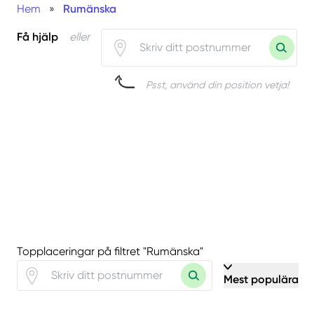
Hem
»
Rumänska
Få hjälp
eller
Psst, använd din position vetja!
Topplaceringar på filtret "Rumänska"
Mest populära