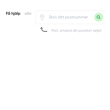
Få hjälp
eller
Psst, använd din position vetja!