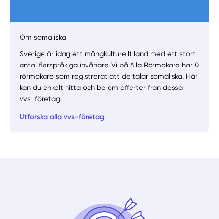
Manuellt
Få hjälp
Om somaliska
Sverige är idag ett mångkulturellt land med ett stort
Välj tillvägagångssätt
antal flerspråkiga invånare. Vi på Alla Rörmokare har 0
rörmokare som registrerat att de talar somaliska. Här
kan du enkelt hitta och be om offerter från dessa
vvs-företag.
Utforska alla vvs-företag