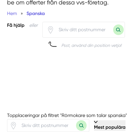
be om offerter från dessa vvs-företag.
Hem
»
Spanska
Få hjälp
eller
Psst, använd din position vetja!
Topplaceringar på filtret "Rörmokare som talar spanska"
Mest populära