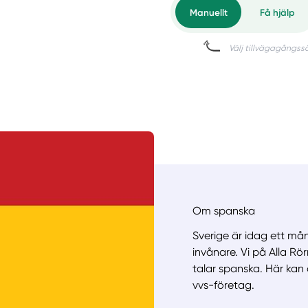
Om spanska
Sverige är idag ett mån
invånare. Vi på Alla R
talar spanska. Här kan 
vvs-företag.
Manue