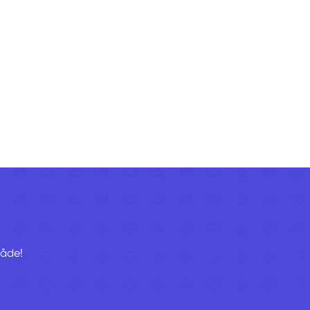
råde!