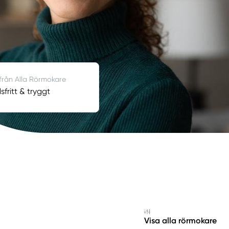
 från Alla Rörmokare
fritt & tryggt
Visa alla rörmokare