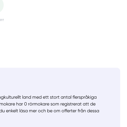
gkulturellt land med ett stort antal flerspråkiga
örmokare har 0 rörmokare som registrerat att de
du enkelt läsa mer och be om offerter från dessa
llt
Få hjälp