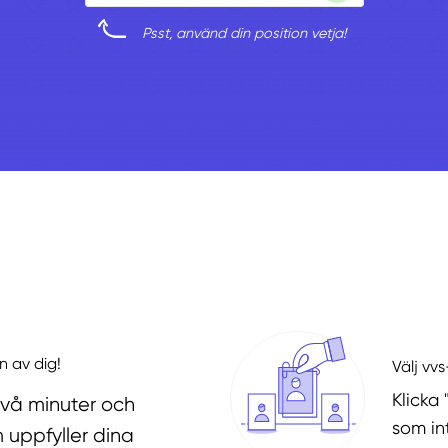
Psst, använd din position vetja!
n av dig!
Välj vv
Klicka 
två minuter och
som in
 uppfyller dina