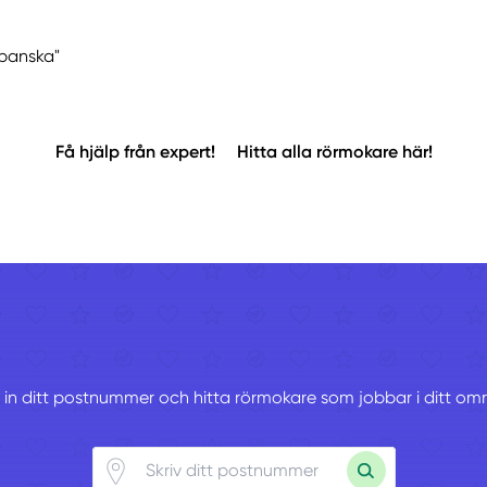
Spanska"
Få hjälp från expert!
Hitta alla rörmokare här!
v in ditt postnummer och hitta rörmokare som jobbar i ditt om