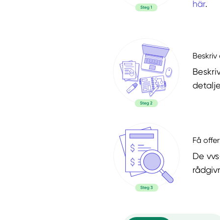
här
.
Beskriv 
Beskri
detalje
Få offer
De vvs
rådgiv