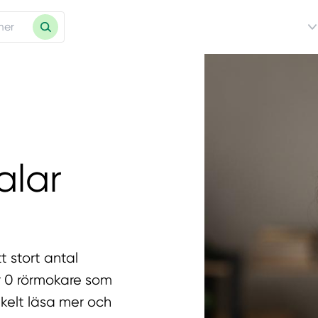
alar
t stort antal
ar 0 rörmokare som
nkelt läsa mer och