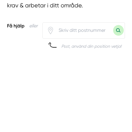
krav & arbetar i ditt område.
Få hjälp
eller
Psst, använd din position vetja!