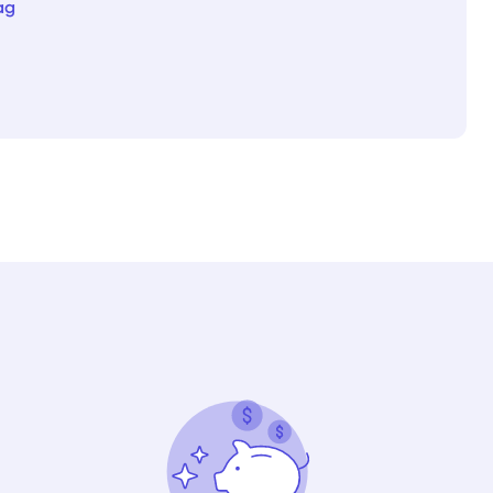
ag
Välj tillvägagångssätt