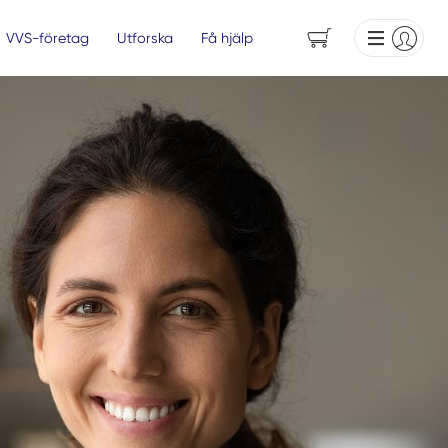
VVS-företag
Utforska
Få hjälp