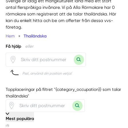
Sverige är idag ett mångkulturellt land med ett stort
antal flerspråkiga invånare. Vi på Alla Rörmokare har 0
rörmokare som registrerat att de talar thailändska. Här
kan du enkelt hitta och be om offerter från dessa vvs-
företag.
Hem
»
Thailändska
Få hjälp
eller
Psst, använd din position vetja!
Topplaceringar på filtret "{category_occupation}} som talar
thailändska"
Mest populära