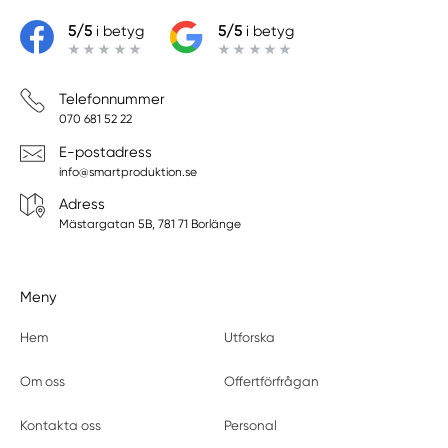
5/5
i betyg
5/5
i betyg
Telefonnummer
070 681 52 22
E-postadress
info@smartproduktion.se
Adress
Mästargatan 5B, 781 71 Borlänge
Meny
Hem
Utforska
Om oss
Offertförfrågan
Kontakta oss
Personal