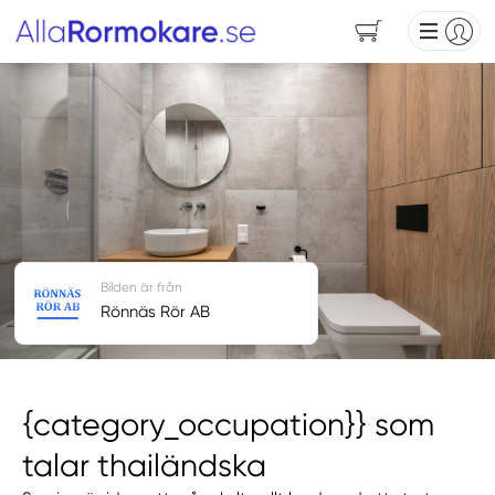
Bilden är från
Rönnäs Rör AB
{category_occupation}} som
talar thailändska