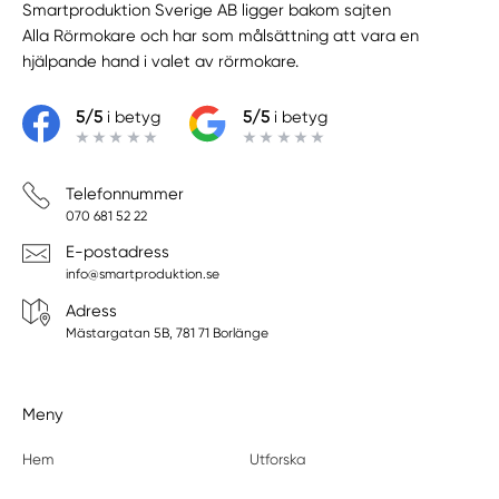
Smartproduktion Sverige AB ligger bakom sajten
Alla Rörmokare
och har som målsättning att vara en
hjälpande hand i valet av rörmokare.
5/5
i betyg
5/5
i betyg
Telefonnummer
070 681 52 22
E-postadress
info@smartproduktion.se
Adress
Mästargatan 5B, 781 71 Borlänge
Meny
Hem
Utforska