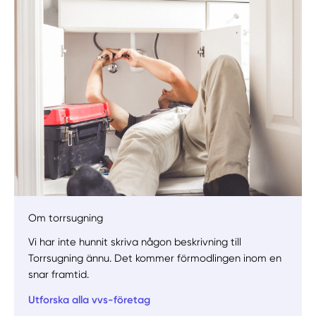
Om torrsugning
Vi har inte hunnit skriva någon beskrivning till
Torrsugning ännu. Det kommer förmodlingen inom en
Manuellt
Få hjälp
snar framtid.
Utforska alla vvs-företag
Välj tillvägagångssätt