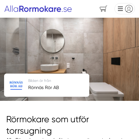
Bilden är från
Rönnäs Rör AB
Rörmokare som utför
torrsugning