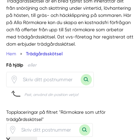
Trädgårdsskötsel är en bred tjänst som innefattar allt
från snöröjning och skottning under vintertid, lövhantering
på hösten, till gräs- och häckklippning på sommaren. Här
på Alla Rörmokare kan du skapa en kostnadsfri förfrågan
och få offerter från upp till 5st rörmokare som arbetar
med trädgårdsskötsel. 0st vvs-företag har registrerat att
dom erbjuder trädgårdsskötsel.
Hem
»
Trädgårdsskötsel
Få hjälp
eller
Psst, använd din position vetja!
Topplaceringar på filtret "Rörmokare som utför
trädgårdsskötsel"