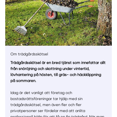
Om trädgårdsskötsel
Manuellt
Få hjälp
Trädgårdsskötsel är en bred tjänst som innefattar allt
från snöröjning och skottning under vintertid,
Välj tillvägagångssätt
lövhantering på hösten, till gräs- och häckklippning
på sommaren.
Idag är det vanligt att företag och
bostadsrättsföreningar tar hjälp med sin
trädgårdsskötsel, men även fler och fler
privatpersoner ser fördelar med att anlita
professionell hjälp för att få en fin trädgård. När man