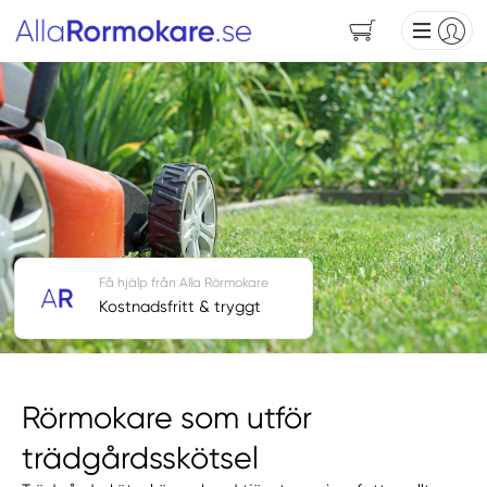
Få hjälp från Alla Rörmokare
Kostnadsfritt & tryggt
Rörmokare som utför
trädgårdsskötsel