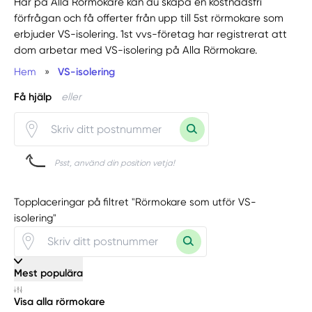
Här på Alla Rörmokare kan du skapa en kostnadsfri
förfrågan och få offerter från upp till 5st rörmokare som
erbjuder VS-isolering. 1st vvs-företag har registrerat att
dom arbetar med VS-isolering på Alla Rörmokare.
Hem
»
VS-isolering
Få hjälp
eller
Psst, använd din position vetja!
Topplaceringar på filtret "Rörmokare som utför VS-
isolering"
Mest populära
Visa alla rörmokare